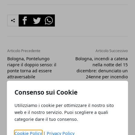
Facebook
Twitter
Whatsapp
Articolo Precedente
Articolo Successivo
Bologna, Pontelungo
Bologna, incendi a catena
riapre il doppio senso: il
nella notte del 15
ponte torna ad essere
dicembre: denunciato un
attraversabile
24enne per incendio
doloso
Consenso sui Cookie
Utilizziamo i cookie per ottimizzare il nostro sito
web e il nostro servizio. Puoi scegliere a quali
categorie dare il tuo consenso.
Cookie Policy
|
Privacy Policy