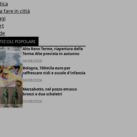
tica
 fare in città
ggi
rt
de
TICOLI POPOLARI
Alto Reno Terme, riapertura delle
Terme Alte prevista in autunno
06/08/2026
Bologna, 700mila euro per
raffrescare nidi e scuole d’infanzia
06/08/2026
Marzabotto, nel pozzo etrusco
bronzi e due scheletri
05/08/2026