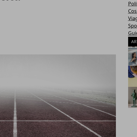
Poli
Cosa
Via
Spo
Gui
AR