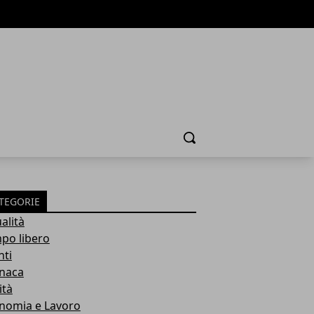
Cerca
TEGORIE
alità
po libero
nti
naca
ità
nomia e Lavoro