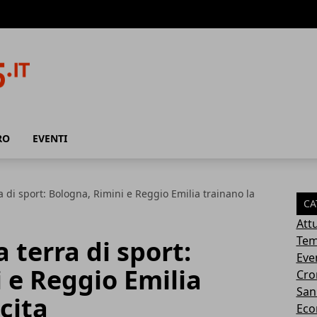
RO
EVENTI
 di sport: Bologna, Rimini e Reggio Emilia trainano la
CA
Attu
Tem
terra di sport:
Eve
 e Reggio Emilia
Cro
San
cita
Eco