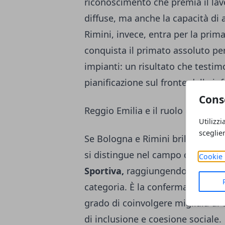
riconoscimento che premia il lavo
diffuse, ma anche la capacità di a
Rimini, invece, entra per la prima
conquista il primato assoluto per 
impianti: un risultato che testim
pianificazione sul fronte delle inf
Cons
Reggio Emilia e il ruolo dello spo
Utilizzi
sceglie
Se Bologna e Rimini brillano per v
si distingue nel campo delle
asso
Cookie 
Sportiva,
raggiungendo il terzo p
categoria. È la conferma di un te
grado di coinvolgere migliaia di
di inclusione e coesione sociale.