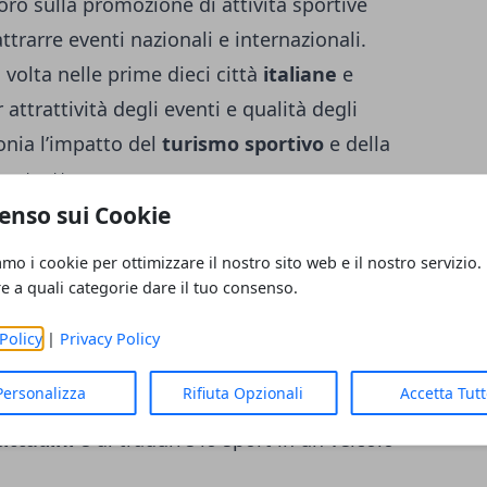
ro sulla promozione di attività sportive
ttrarre eventi nazionali e internazionali.
 volta nelle prime dieci città
italiane
e
attrattività degli eventi e qualità degli
onia l’impatto del
turismo sportivo
e della
rastrutture.
enso sui Cookie
rt di base
amo i cookie per ottimizzare il nostro sito web e il nostro servizio.
re a quali categorie dare il tuo consenso.
isibilità e capacità attrattiva, Reggio Emilia
ciazioni
e degli Enti di Promozione
Policy
|
Privacy Policy
osto a livello nazionale in questa
Personalizza
Rifiuta Opzionali
Accetta Tut
ssuto associativo solido e dinamico, in
cittadini
e di tradurre lo sport in un veicolo