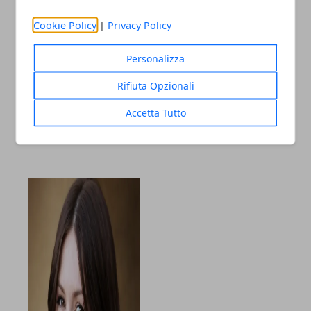
Cookie Policy
|
Privacy Policy
Personalizza
Articolo Precedente
Articolo Successivo
Rifiuta Opzionali
Pontelungo, finiti restauro
Bologna, allerta truffe:
e tram: riaperture
anziani nel mirino e un
Accetta Tutto
progressive e nuova
colpo da 300 mila euro
viabilità dal 28 febbraio