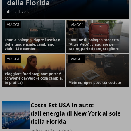
della Florida
di
- Redazione
VIAGGI
VIAGGI
Tram a Bologna, riapre l’uscita 6
Comune di Bologna progetto
della tangenziale: cambiano
"Altre Mete": viaggiare per
viabilità e cantieri
capire, partecipare, scegliere
VIAGGI
VIAGGI
Viaggiare fuori stagione: perché
conviene davvero (e cosa cambia,
in pratica)
Mete europee poco conosciute
Costa Est USA in auto:
dall'energia di New York al sole
della Florida
Redazione
- 27 mag 2026