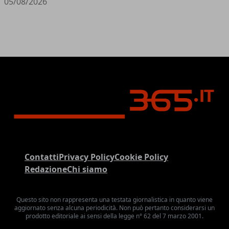
05/08/2026
Contatti
Privacy Policy
Cookie Policy
Redazione
Chi siamo
Questo sito non rappresenta una testata giornalistica in quanto viene
aggiornato senza alcuna periodicità. Non può pertanto considerarsi un
prodotto editoriale ai sensi della legge n° 62 del 7 marzo 2001.