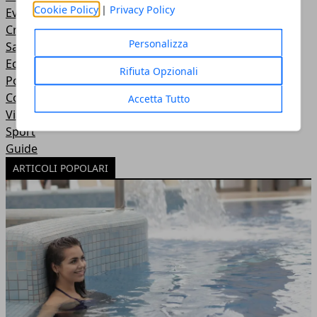
Cookie Policy
|
Privacy Policy
Eventi
Cronaca
Personalizza
Sanità
Economia e Lavoro
Rifiuta Opzionali
Politica
Cosa fare in città
Accetta Tutto
Viaggi
Sport
Guide
ARTICOLI POPOLARI