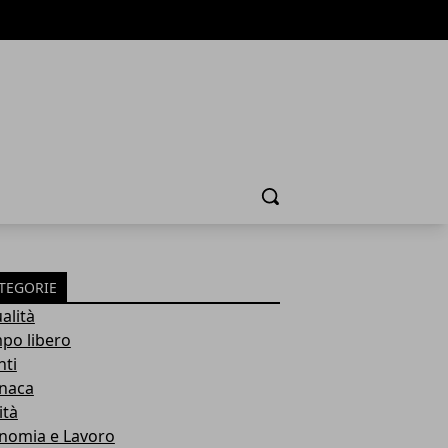
Cerca
TEGORIE
alità
po libero
nti
naca
ità
nomia e Lavoro