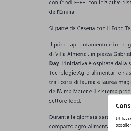
con fondi FSE+, con iniziative di
dell’Emilia.
Si parte da Cesena con il Food T
Il primo appuntamento è in pro
di Villa Almerici, in piazza Gabrie
Day
. L’iniziativa è ospitata dall
Tecnologie Agro-alimentari e nasc
tra i corsi di laurea e laurea ma
dell’Alma Mater e il sistema pro
settore food.
Cons
Durante la giornata saranno pres
Utilizzi
sceglie
comparto agro-alimentare. Studen