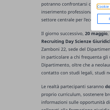
potranno confrontarsi con i refer
Cookie 
inserimento professionale e app
settore centrale per l’economia r
Il giorno successivo,
20 maggio
,
Recruiting Day Scienze Giuridi
Zamboni 22, sede del Dipartimento
in particolare a chi frequenta gli 
Dipartimento, oltre che a neolaur
contatto con studi legali, studi no
Le realtà partecipanti saranno
do
proprio curriculum, sostenere bre
informazioni sulle opportunità di