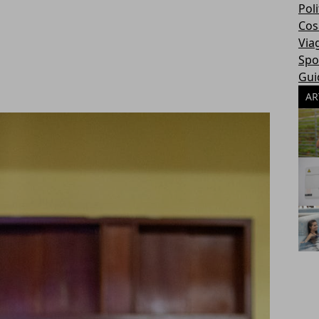
Poli
Cosa
Via
Spo
Gui
AR