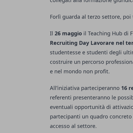
collegati alla formazione giuridic
Forlì guarda al terzo settore, po
Il
26 maggio
il Teaching Hub di Fo
Recruiting Day Lavorare nel te
studentesse e studenti degli ultim
costruire un percorso professiona
e nel mondo non profit.
All’iniziativa parteciperanno
16 r
referenti presenteranno le possibi
eventuali opportunità di attivazio
partecipanti un quadro concreto 
accesso al settore.