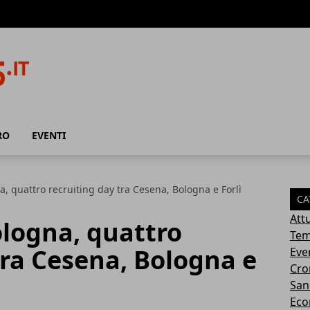
RO
EVENTI
a, quattro recruiting day tra Cesena, Bologna e Forlì
CA
Attu
ologna, quattro
Tem
tra Cesena, Bologna e
Eve
Cro
San
Eco