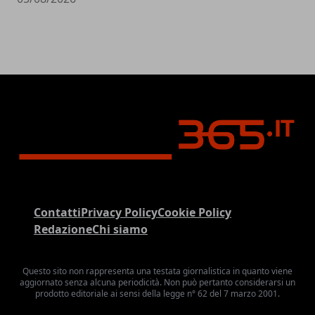
Contatti
Privacy Policy
Cookie Policy
Redazione
Chi siamo
Questo sito non rappresenta una testata giornalistica in quanto viene
aggiornato senza alcuna periodicità. Non può pertanto considerarsi un
prodotto editoriale ai sensi della legge n° 62 del 7 marzo 2001.