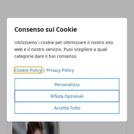
Consenso sui Cookie
Facebook
Twitter
Whatsapp
Utilizziamo i cookie per ottimizzare il nostro sito
web e il nostro servizio. Puoi scegliere a quali
categorie dare il tuo consenso.
Articolo Precedente
Articolo Successivo
Cookie Policy
|
Privacy Policy
Emilia-Romagna, 2,65
International Wheat
milioni per la musica nelle
Congress 2026 a Bologna
scuole
dal 25 maggio
Personalizza
Rifiuta Opzionali
Accetta Tutto