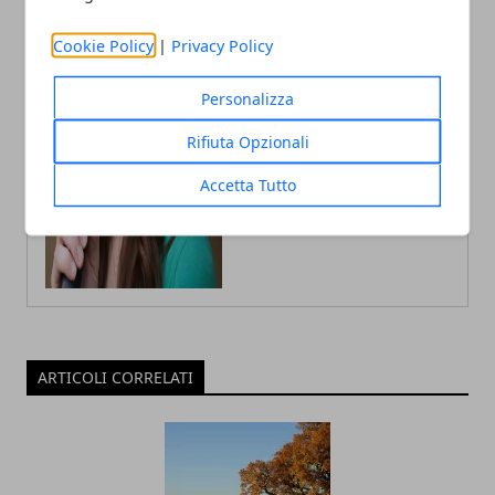
Autrice di articoli per blog, laureata
in Psicologia con la passione per la
scrittura e le guide How to
Cookie Policy
|
Privacy Policy
Personalizza
Rifiuta Opzionali
Accetta Tutto
ARTICOLI CORRELATI