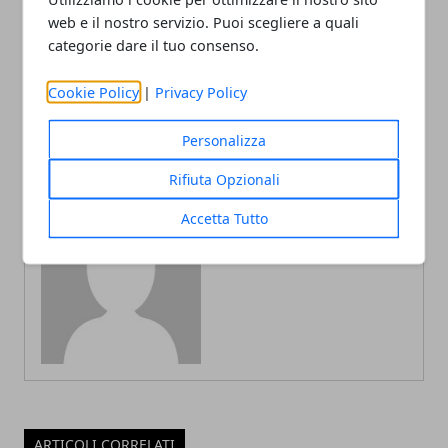
Modena un modello
Innova Moda for Africa
web e il nostro servizio. Puoi scegliere a quali
nazionale di educazione
“Luca Attanasio”:
categorie dare il tuo consenso.
rurale
formazione e
internazionalizzazione per
Cookie Policy
|
Privacy Policy
40 imprese nigeriane
Personalizza
Rifiuta Opzionali
Accetta Tutto
Redazione
ARTICOLI CORRELATI