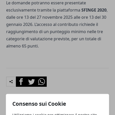
Le domande potranno essere presentate
esclusivamente tramite la piattaforma
SFINGE 2020
,
dalle ore 13 del 27 novembre 2025 alle ore 13 del 30
gennaio 2026. L’accesso al contributo richiede il
raggiungimento di un punteggio minimo nelle tre
categorie di valutazione previste, per un totale di
almeno 65 punti.
Facebook
Twitter
Whatsapp
Consenso sui Cookie
Articolo Precedente
Articolo Successivo
Un agrinido tra le vigne: a
A Lagos il debutto di Lab
Utilizziamo i cookie per ottimizzare il nostro sito