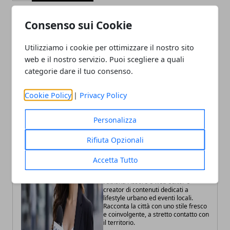
Consenso sui Cookie
Articolo Precedente
Articolo Successivo
Utilizziamo i cookie per ottimizzare il nostro sito
Perché i grandi cantieri
Aeroporto di Bologna, a
web e il nostro servizio. Puoi scegliere a quali
scelgono i telescopici
giugno oltre 1 milione di
categorie dare il tuo consenso.
rotativi multifunzione
passeggeri
Cookie Policy
|
Privacy Policy
Personalizza
Rifiuta Opzionali
Accetta Tutto
Fabiana Fissore
Fabiana Fissore è web editor e
creator di contenuti dedicati a
lifestyle urbano ed eventi locali.
Racconta la città con uno stile fresco
e coinvolgente, a stretto contatto con
il territorio.