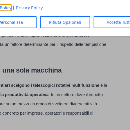
uisce a migliorare l'organizzazione delle attività e a
Policy
|
Privacy Policy
Personalizza
Rifiuta Opzionali
Accetta Tut
anche in spazi limitati rende inoltre questi mezzi
 gli interventi di riqualificazione e le grandi opere
enta un fattore determinante per il rispetto delle tempistiche
n una sola macchina
ntieri scelgono i telescopici rotativi multifunzione
è la
a produttività operativa
. In un settore dove il rispetto
re su un mezzo in grado di svolgere diverse attività
 concreto per imprese, operatori e responsabili di