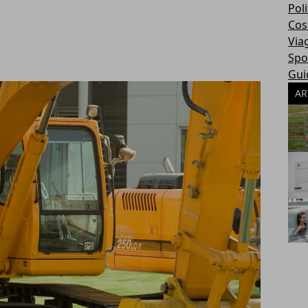
Poli
Cosa
Via
Spo
Gui
AR