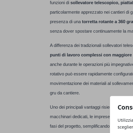
funzioni di
sollevatore telescopico, piatt
particolarmente apprezzato nei cantieri di gr
presenza di una
torretta rotante a 360 gr
senza dover spostare continuamente la mac
A differenza dei tradizionali sollevatori tel
punti di lavoro complessi con maggiore
anche durante le operazioni più impegnative. 
rotativo può essere rapidamente configurato 
movimentazione dei materiali al sollevamento
gru da cantiere.
Cons
Uno dei principali vantaggi risiede proprio n
macchinari dedicati, le imprese possono co
Utilizzi
fasi del progetto, semplificando la gestione
sceglie