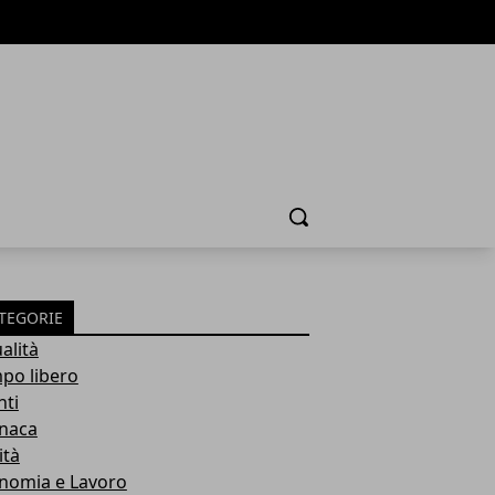
Cerca
TEGORIE
alità
po libero
nti
naca
ità
nomia e Lavoro