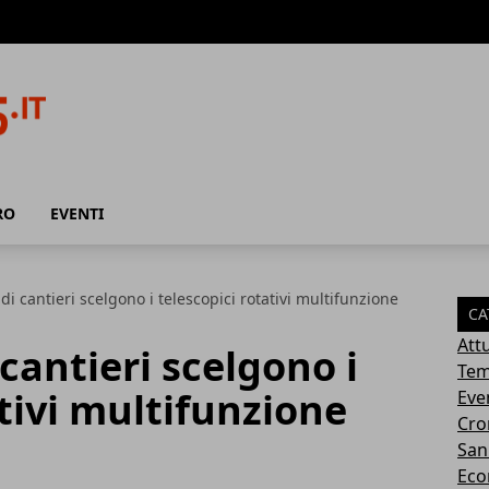
RO
EVENTI
di cantieri scelgono i telescopici rotativi multifunzione
CA
Attu
cantieri scelgono i
Tem
ativi multifunzione
Eve
Cro
San
Eco