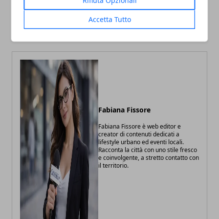
Rifiuta Opzionali
Bologna, nuovo incontro a
Bologna premiata per la
Palazzo Pepoli sul centro
nuova luce dei portici
Accetta Tutto
storico
storici
Fabiana Fissore
Fabiana Fissore è web editor e
creator di contenuti dedicati a
lifestyle urbano ed eventi locali.
Racconta la città con uno stile fresco
e coinvolgente, a stretto contatto con
il territorio.