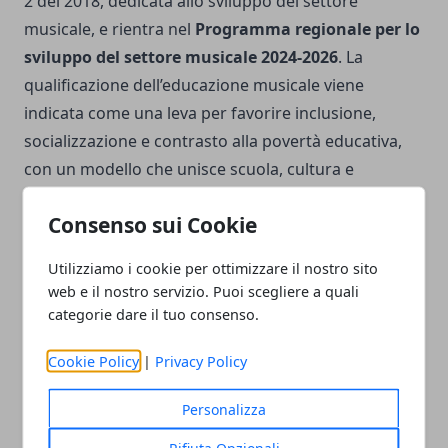
2 del 2018, dedicata allo sviluppo del settore
musicale, e rientra nel
Programma regionale per lo
sviluppo del settore musicale 2024-2026
. La
qualificazione dell’educazione musicale viene
indicata come una leva per favorire inclusione,
socializzazione e contrasto alla povertà educativa,
con un modello che unisce scuola, cultura e
comunità locali.
Consenso sui Cookie
Utilizziamo i cookie per ottimizzare il nostro sito
web e il nostro servizio. Puoi scegliere a quali
categorie dare il tuo consenso.
Facebook
Twitter
Whatsapp
Cookie Policy
|
Privacy Policy
Personalizza
Articolo Precedente
Articolo Successivo