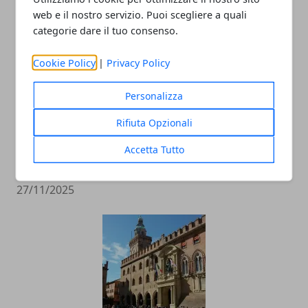
web e il nostro servizio. Puoi scegliere a quali
categorie dare il tuo consenso.
Cookie Policy
|
Privacy Policy
Personalizza
Rifiuta Opzionali
Un agrinido tra le vigne: a Modena un
Accetta Tutto
modello nazionale di educazione rurale
27/11/2025