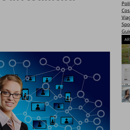
Poli
Cosa
Via
Spo
Gui
AR