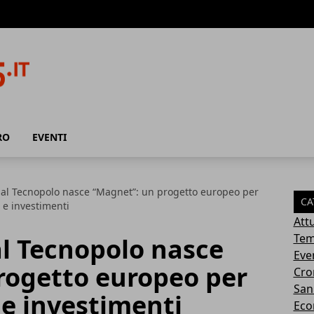
RO
EVENTI
 al Tecnopolo nasce “Magnet”: un progetto europeo per
CA
i e investimenti
Attu
Tem
al Tecnopolo nasce
Eve
rogetto europeo per
Cro
San
 e investimenti
Eco