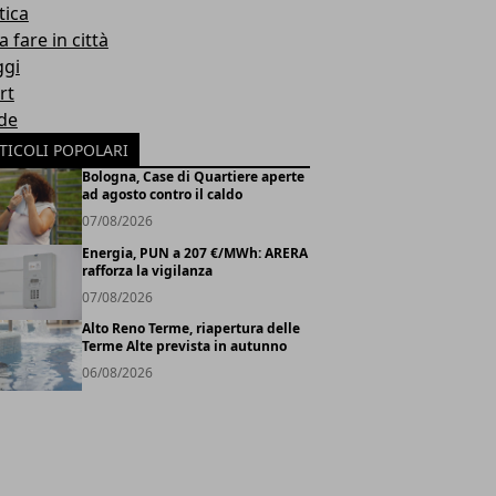
tica
 fare in città
ggi
rt
de
TICOLI POPOLARI
Bologna, Case di Quartiere aperte
ad agosto contro il caldo
07/08/2026
Energia, PUN a 207 €/MWh: ARERA
rafforza la vigilanza
07/08/2026
Alto Reno Terme, riapertura delle
Terme Alte prevista in autunno
06/08/2026