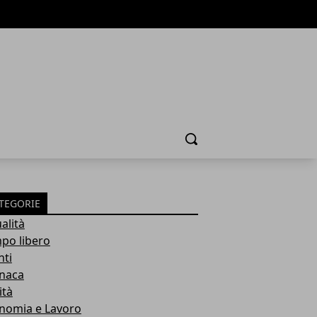
Cerca
TEGORIE
alità
po libero
nti
naca
ità
nomia e Lavoro