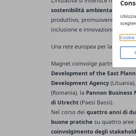
L’iniziativa si inserisce nel
Piano 
Cons
sostenibilità ambientale
al cent
Utilizzi
produttivo, promuovendo un mode
sceglie
inclusione e innovazione.
Cookie 
Una rete europea per la competit
Magnet coinvolge partner proveni
Development of the East Plann
Development Agency
(Lituania),
(Romania), la
Pannon Business 
di Utrecht
(Paesi Bassi).
Nel corso dei
quattro anni di d
buone pratiche
su quattro aree 
coinvolgimento degli stakehol