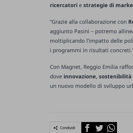
ricercatori
e
strategie di market
“Grazie alla collaborazione con
R
aggiunto Pasini – potremo allinear
moltiplicando l’impatto delle pol
i programmi in risultati concreti.
Con Magnet, Reggio Emilia rafforz
dove
innovazione, sostenibilità 
un nuovo modello di sviluppo ur
Facebook
Twitter
Whatsapp
Condividi