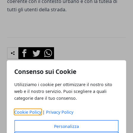
coerente con il contesto urbano e con la tutela di
tutti gli utenti della strada.
Facebook
Twitter
Whatsapp
Consenso sui Cookie
Articolo Precedente
Articolo Successivo
Utilizziamo i cookie per ottimizzare il nostro sito
Bologna, sospesa per 15
Odore acre nelle province
web e il nostro servizio. Puoi scegliere a quali
giorni l’attività di un locale
di Ravenna e Forlì-Cesena:
categorie dare il tuo consenso.
in via Benedetto XIV
la causa è lo spandimento
di borlanda
Cookie Policy
|
Privacy Policy
Personalizza