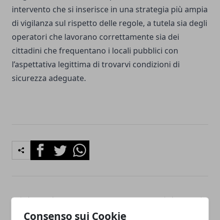
intervento che si inserisce in una strategia più ampia
di vigilanza sul rispetto delle regole, a tutela sia degli
operatori che lavorano correttamente sia dei
cittadini che frequentano i locali pubblici con
l’aspettativa legittima di trovarvi condizioni di
sicurezza adeguate.
Facebook
Twitter
Whatsapp
Articolo Precedente
Articolo Successivo
Adaptronics conquista l’EIC
Autovelox in viale Sabena:
Consenso sui Cookie