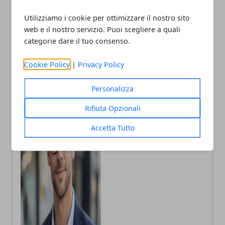
Accelerator: 2,5 milioni per
attivi dal 2 marzo i nuovi
la presa robotica elettro-
controlli di velocità
Utilizziamo i cookie per ottimizzare il nostro sito
adesiva “made in Bologna”
web e il nostro servizio. Puoi scegliere a quali
categorie dare il tuo consenso.
Cookie Policy
|
Privacy Policy
Personalizza
Rifiuta Opzionali
Accetta Tutto