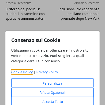
Articolo Precedente
Articolo Successivo
Il ritorno del pedibus:
Inclusione, tre esperienze
studenti in cammino con
emiliano-romagnole
sportivi e amministratori
premiate dopo New York
Consenso sui Cookie
Utilizziamo i cookie per ottimizzare il nostro sito
web e il nostro servizio. Puoi scegliere a quali
Redazione
categorie dare il tuo consenso.
Cookie Policy
|
Privacy Policy
Personalizza
Rifiuta Opzionali
ARTICOLI CORRELATI
Accetta Tutto