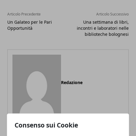
Articolo Precedente
Articolo Successivo
Un Galateo per le Pari
Una settimana di libri,
Opportunità
incontri e laboratori nelle
biblioteche bolognesi
Redazione
Consenso sui Cookie