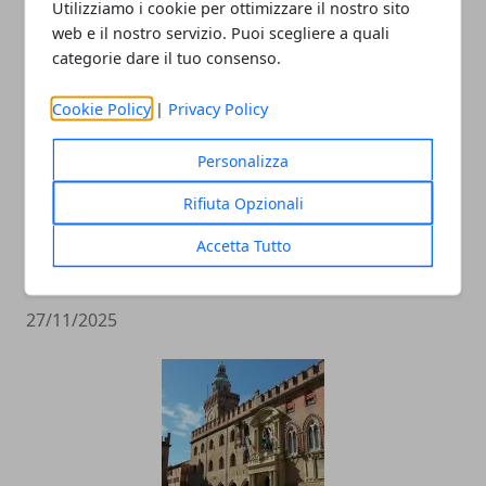
Utilizziamo i cookie per ottimizzare il nostro sito
ARTICOLI CORRELATI
web e il nostro servizio. Puoi scegliere a quali
categorie dare il tuo consenso.
Cookie Policy
|
Privacy Policy
Personalizza
Rifiuta Opzionali
Accetta Tutto
Un agrinido tra le vigne: a Modena un
modello nazionale di educazione rurale
27/11/2025