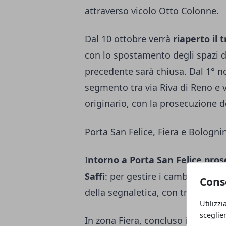
attraverso vicolo Otto Colonne.
Dal 10 ottobre verrà
riaperto il 
con lo spostamento degli spazi 
precedente sarà chiusa. Dal 1° n
segmento tra via Riva di Reno e v
originario, con la prosecuzione d
Porta San Felice, Fiera e Bologni
I
ntorno a Porta San Felice pros
Saffi
: per gestire i cambiamenti 
Cons
della segnaletica, con traffico co
Utilizzi
sceglie
In zona Fiera, concluso il Cersaie