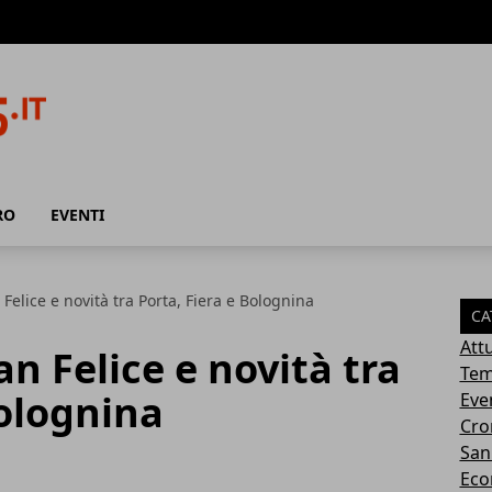
RO
EVENTI
 Felice e novità tra Porta, Fiera e Bolognina
CA
Attu
an Felice e novità tra
Tem
Bolognina
Eve
Cro
San
Eco