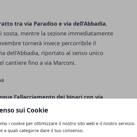
tratto tra via Paradiso e via dell’Abbadia
,
di sosta, mentre la sezione immediatamente
ovembre tornerà invece percorribile il
ia dell’Abbadia, riportato al senso unico
el cantiere fino a via Marconi.
na
egue l’allacciamento dei binari con via
alla viabilità è previsto un potenziamento
enso sui Cookie
nsentito soltanto nelle corsie esterne.
amo i cookie per ottimizzare il nostro sito web e il nostro servizio.
re a quali categorie dare il tuo consenso.
,
via Serena sarà riaperta dal 1° ottobre