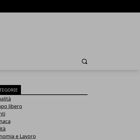
Cerca
TEGORIE
alità
po libero
nti
naca
ità
nomia e Lavoro