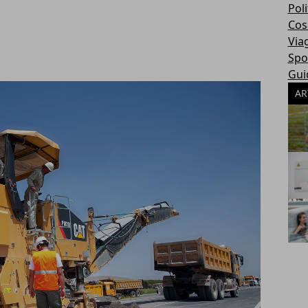
Poli
Cosa
Via
Spo
Gui
AR