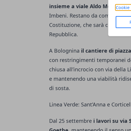
insieme a viale Aldo Moro
, che
Cookie 
Imbeni. Restano da completare i 
Costituzione, che sarà chiusa dal 
Repubblica.
A Bolognina
il cantiere di piazz
con restringimenti temporanei de
chiusa all’incrocio con via della
e mantenendo una viabilità ridis
di sosta.
Linea Verde: Sant’Anna e Corticel
Dal 25 settembre
i lavori su vi
Goethe
, mantenendo il senso uni