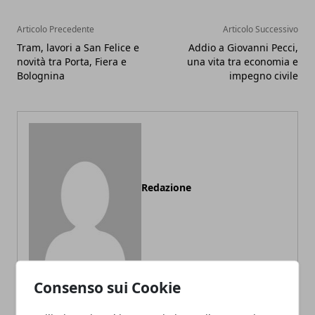
Articolo Precedente
Articolo Successivo
Tram, lavori a San Felice e
Addio a Giovanni Pecci,
novità tra Porta, Fiera e
una vita tra economia e
Bolognina
impegno civile
Redazione
Consenso sui Cookie