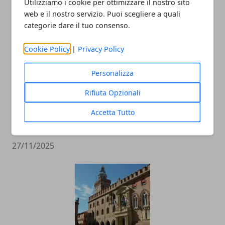
Utilizziamo i cookie per ottimizzare il nostro sito
ARTICOLI CORRELATI
web e il nostro servizio. Puoi scegliere a quali
categorie dare il tuo consenso.
Cookie Policy
|
Privacy Policy
Personalizza
Rifiuta Opzionali
Accetta Tutto
Un agrinido tra le vigne: a Modena un
modello nazionale di educazione rurale
27/11/2025