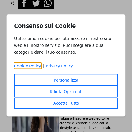
Facebook
Twitter
Whatsapp
Consenso sui Cookie
Articolo Precedente
Articolo Successivo
Utilizziamo i cookie per ottimizzare il nostro sito
Bologna, controlli
Bologna, sei delibere in
web e il nostro servizio. Puoi scegliere a quali
straordinari in centro: un
Consiglio: voto su rischi
categorie dare il tuo consenso.
arresto per droga e cinque
idraulici e FAB
provvedimenti
Cookie Policy
|
Privacy Policy
Personalizza
Rifiuta Opzionali
Accetta Tutto
Fabiana Fissore
Fabiana Fissore è web editor e
creator di contenuti dedicati a
lifestyle urbano ed eventi locali.