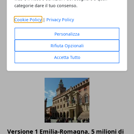
categorie dare il tuo consenso.
Cookie Policy
|
Privacy Policy
Personalizza
Rifiuta Opzionali
Un agrinido tra le vigne: a Modena un
modello nazionale di educazione rurale
Accetta Tutto
27/11/2025
Versione 1 Emilia-Romagna, 5 milioni di