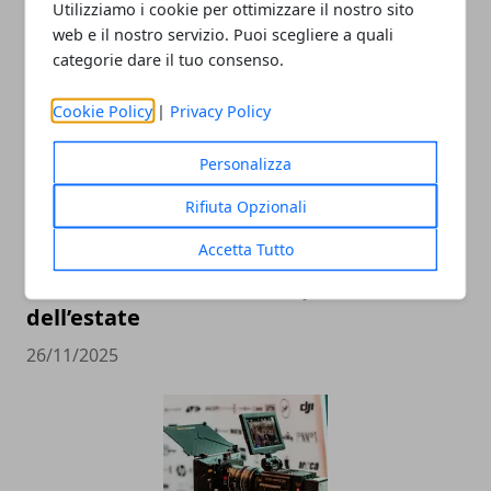
Utilizziamo i cookie per ottimizzare il nostro sito
ARTICOLI CORRELATI
web e il nostro servizio. Puoi scegliere a quali
categorie dare il tuo consenso.
Cookie Policy
|
Privacy Policy
Personalizza
Rifiuta Opzionali
Accetta Tutto
Il cocomero e le sue calorie: cosa sapere
davvero su uno dei frutti più amati
dell’estate
26/11/2025