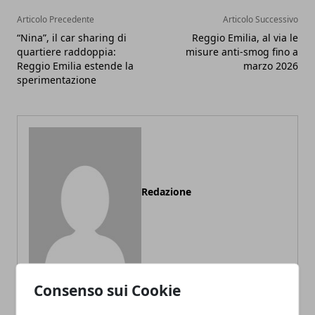
Articolo Precedente
Articolo Successivo
“Nina”, il car sharing di
Reggio Emilia, al via le
quartiere raddoppia:
misure anti-smog fino a
Reggio Emilia estende la
marzo 2026
sperimentazione
Redazione
Consenso sui Cookie