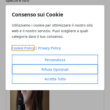
spaccio e furti
Consenso sui Cookie
Utilizziamo i cookie per ottimizzare il nostro sito
web e il nostro servizio. Puoi scegliere a quali
categorie dare il tuo consenso.
Cookie Policy
|
Privacy Policy
Personalizza
Annalisa Biasi
Rifiuta Opzionali
Autrice di articoli per blog, laureata
Accetta Tutto
in Psicologia con la passione per la
scrittura e le guide How to