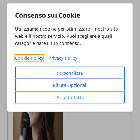
Consenso sui Cookie
Utilizziamo i cookie per ottimizzare il nostro sito
web e il nostro servizio. Puoi scegliere a quali
categorie dare il tuo consenso.
Cookie Policy
|
Privacy Policy
Personalizza
Annalisa Biasi
Rifiuta Opzionali
Autrice di articoli per blog, laureata
Accetta Tutto
in Psicologia con la passione per la
scrittura e le guide How to