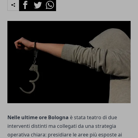
Facebook
Twitter
Whatsapp
Nelle ultime ore Bologna
è stata teatro di due
interventi distinti ma collegati da una strategia
operativa chiara: presidiare le aree più esposte ai