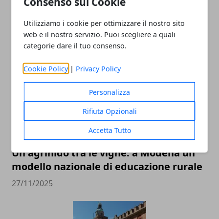
Consenso sui Cookie
Utilizziamo i cookie per ottimizzare il nostro sito
web e il nostro servizio. Puoi scegliere a quali
ARTICOLI CORRELATI
categorie dare il tuo consenso.
Cookie Policy
|
Privacy Policy
Personalizza
Rifiuta Opzionali
Accetta Tutto
Un agrinido tra le vigne: a Modena un
modello nazionale di educazione rurale
27/11/2025