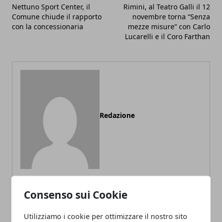
Nettuno Sport Center, il
Rimini, al Teatro Galli il 12
Comune chiude il rapporto
novembre torna “Senza
con la concessionaria
mezze misure” con Carlo
Lucarelli e il Coro Farthan
Redazione
Consenso sui Cookie
ARTICOLI CORRELATI
Utilizziamo i cookie per ottimizzare il nostro sito