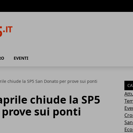
RO
EVENTI
prile chiude la SP5 San Donato per prove sui ponti
CA
Attu
 aprile chiude la SP5
Tem
prove sui ponti
Eve
Cro
San
Eco