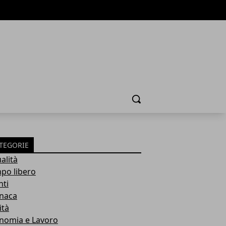
Cerca
TEGORIE
alità
po libero
nti
naca
ità
nomia e Lavoro