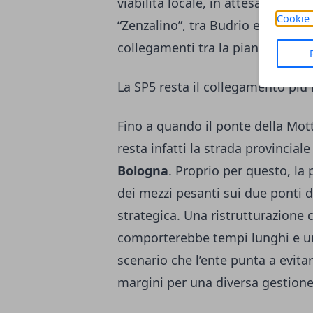
viabilità locale, in attesa della 
Cookie 
“Zenzalino”, tra Budrio e Molinell
collegamenti tra la pianura bolo
La SP5 resta il collegamento più
Fino a quando il ponte della Mott
resta infatti la strada provincial
Bologna
. Proprio per questo, la 
dei mezzi pesanti sui due ponti 
strategica. Una ristrutturazione 
comporterebbe tempi lunghi e una
scenario che l’ente punta a evita
margini per una diversa gestione 