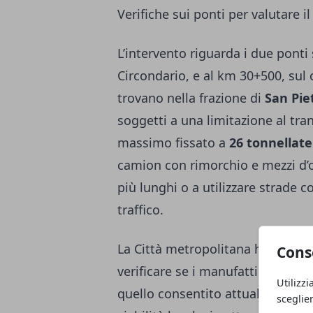
Verifiche sui ponti per valutare 
L’intervento riguarda i due ponti 
Circondario, e al km 30+500, sul 
trovano nella frazione di
San Pie
soggetti a una limitazione al tran
massimo fissato a
26 tonnellate
camion con rimorchio e mezzi d’op
più lunghi o a utilizzare strade 
traffico.
La Città metropolitana ha deciso 
Cons
verificare se i manufatti possano
Utilizzi
quello consentito attualmente. L’
sceglie