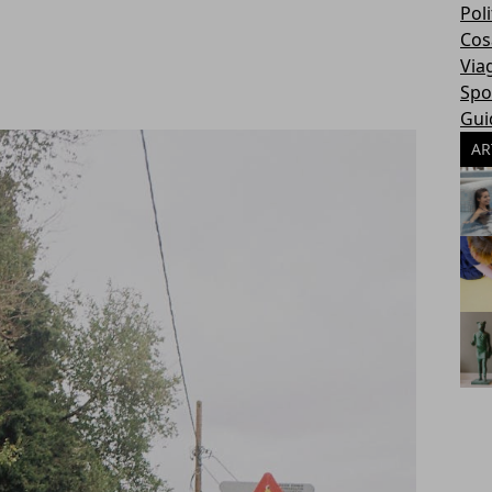
Poli
Cosa
Via
Spo
Gui
AR