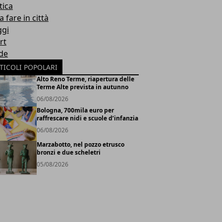
tica
 fare in città
ggi
rt
de
TICOLI POPOLARI
Alto Reno Terme, riapertura delle
Terme Alte prevista in autunno
06/08/2026
Bologna, 700mila euro per
raffrescare nidi e scuole d’infanzia
06/08/2026
Marzabotto, nel pozzo etrusco
bronzi e due scheletri
05/08/2026