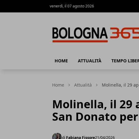
venerdì, il 07 agosto 2026
Bologna 365
HOME
ATTUALITÀ
TEMPO LIBE
Home
Attualità
Molinella, il 29 a
Molinella, il 29
San Donato per 
di
Fabiana Fissore
21/04/2026