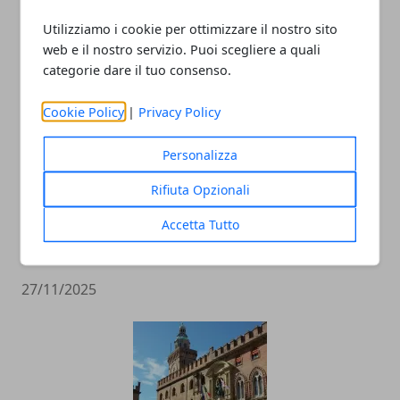
Utilizziamo i cookie per ottimizzare il nostro sito
ARTICOLI CORRELATI
web e il nostro servizio. Puoi scegliere a quali
categorie dare il tuo consenso.
Cookie Policy
|
Privacy Policy
Personalizza
Rifiuta Opzionali
Accetta Tutto
Un agrinido tra le vigne: a Modena un
modello nazionale di educazione rurale
27/11/2025