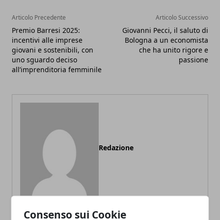
Articolo Precedente
Articolo Successivo
Premio Barresi 2025:
Giovanni Pecci, il saluto di
incentivi alle imprese
Bologna a un economista
giovani e sostenibili, con
che ha unito rigore e
uno sguardo deciso
passione
all’imprenditoria femminile
Redazione
Consenso sui Cookie