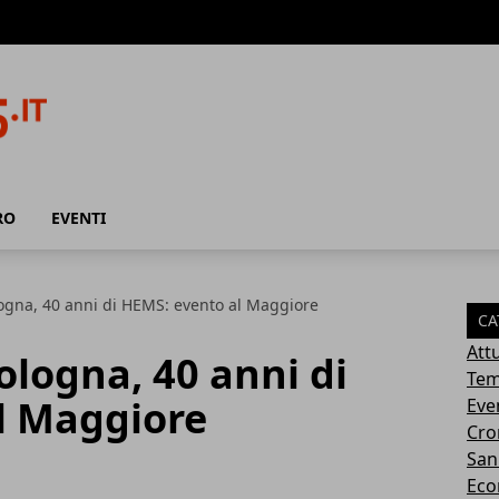
RO
EVENTI
logna, 40 anni di HEMS: evento al Maggiore
CA
Attu
ologna, 40 anni di
Tem
l Maggiore
Eve
Cro
San
Eco