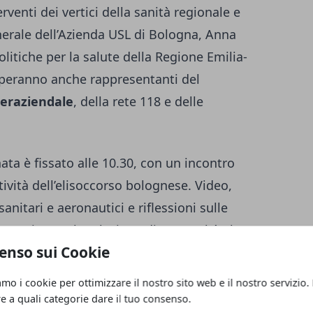
terventi dei vertici della sanità regionale e
Generale dell’Azienda USL di Bologna, Anna
Politiche per la salute della Regione Emilia-
peranno anche rappresentanti del
eraziendale
, della rete 118 e delle
ta è fissato alle 10.30, con un incontro
tività dell’elisoccorso bolognese. Video,
anitari e aeronautici e riflessioni sulle
costruiranno l’evoluzione di una realtà che
enso sui Cookie
 organizzativi e clinici poi adottati su scala
amo i cookie per ottimizzare il nostro sito web e il nostro servizio.
re a quali categorie dare il tuo consenso.