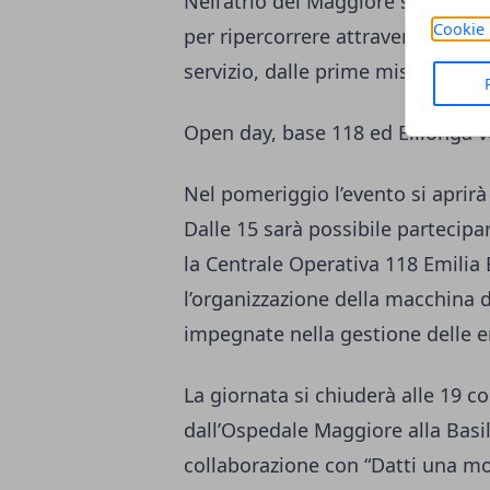
Nell’atrio del Maggiore sarà inol
Cookie 
per ripercorrere attraverso le imm
servizio, dalle prime missioni fin
Open day, base 118 ed Elilonga 
Nel pomeriggio l’evento si aprirà 
Dalle 15 sarà possibile partecip
la Centrale Operativa 118 Emilia E
l’organizzazione della macchina de
impegnate nella gestione delle 
La giornata si chiuderà alle 19 con
dall’Ospedale Maggiore alla Basil
collaborazione con “Datti una moss