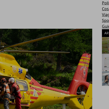
Poli
Cosa
Via
Spo
Gui
AR