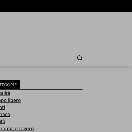
Cerca
TEGORIE
alità
po libero
nti
naca
ità
nomia e Lavoro