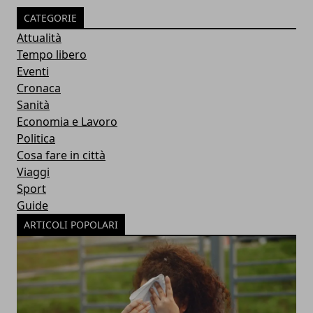
CATEGORIE
Attualità
Tempo libero
Eventi
Cronaca
Sanità
Economia e Lavoro
Politica
Cosa fare in città
Viaggi
Sport
Guide
ARTICOLI POPOLARI