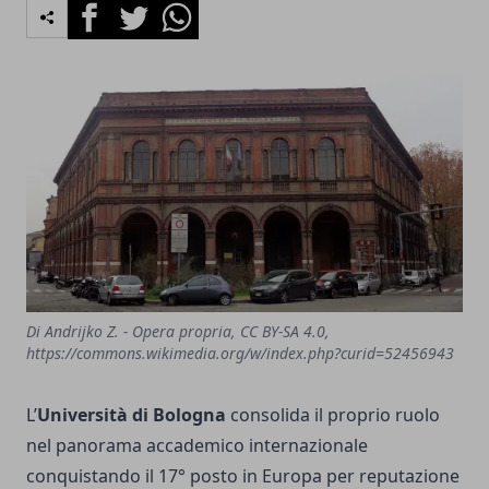
Facebook
Twitter
Whatsapp
Di Andrijko Z. - Opera propria, CC BY-SA 4.0,
https://commons.wikimedia.org/w/index.php?curid=52456943
L’
Università di Bologna
consolida il proprio ruolo
nel panorama accademico internazionale
conquistando il 17° posto in Europa per reputazione