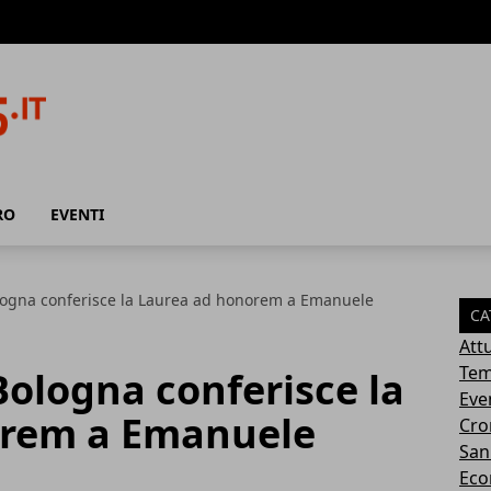
RO
EVENTI
ologna conferisce la Laurea ad honorem a Emanuele
CA
Attu
Tem
 Bologna conferisce la
Eve
orem a Emanuele
Cro
San
Eco