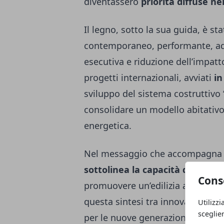
diventassero
priorità diffuse ne
Il legno, sotto la sua guida, è s
contemporaneo, performante, ada
esecutiva e riduzione dell’impat
progetti internazionali, avviati
in
sviluppo del sistema costruttivo
consolidare un modello abitativo 
energetica.
Nel messaggio che accompagna 
sottolinea la capacità di Orsini
Cons
promuovere un’edilizia attenta al
questa sintesi tra innovazione e 
Utilizzi
sceglie
per le nuove generazioni di proge