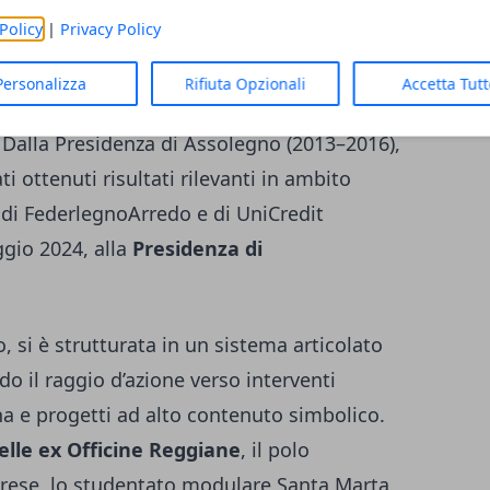
Policy
|
Privacy Policy
ione urbana
Personalizza
Rifiuta Opzionali
Accetta Tut
sini ha assunto incarichi di primo piano nel
alla Presidenza di Assolegno (2013–2016),
i ottenuti risultati rilevanti in ambito
 di FederlegnoArredo e di UniCredit
ggio 2024, alla
Presidenza di
, si è strutturata in un sistema articolato
do il raggio d’azione verso interventi
a e progetti ad alto contenuto simbolico.
delle ex Officine Reggiane
, il polo
arese, lo studentato modulare Santa Marta