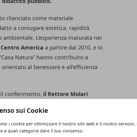
l dibattito pubblico.
tato rilanciato come materiale
tto a coniugare estetica, rapidità
to ambientale. L’esperienza maturata nei
 Centro America
a partire dal 2010, e lo
 “Casa Natura” hanno contribuito a
orientato al benessere e all’efficienza
il conferimento,
il Rettore Molari
di anticipare i cambiamenti e di
enso sui Cookie
le comunità e all’ambiente, indicando in
responsabilità un riferimento significativo
amo i cookie per ottimizzare il nostro sito web e il nostro servizio.
re a quali categorie dare il tuo consenso.
ttisti.