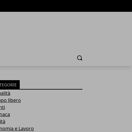
Cerca
TEGORIE
alità
po libero
nti
naca
ità
nomia e Lavoro