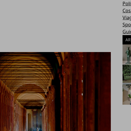
Poli
Cosa
Via
Spo
Gui
AR