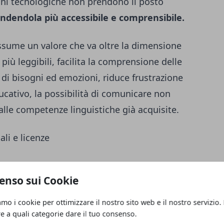
ioni tecnologiche non prendono il posto
ndendola più accessibile e comprensibile.
 assume un valore che va oltre la dimensione
 più leggibili, facilita la comprensione delle
 di bisogni ed emozioni, riduce frustrazione
cativo, la possibilità di comunicare non
le competenze linguistiche già acquisite.
ali e licenze
 cartacee realizzate con i simboli di
enso sui Cookie
di Comunicazione Aumentativa e Alternativa,
 Commons BY-NC-SA. Questa scelta
amo i cookie per ottimizzare il nostro sito web e il nostro servizio.
 dei simboli e la possibilità di adattare i
re a quali categorie dare il tuo consenso.