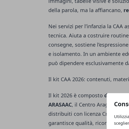
immagini, tabelle visive e soluz
della parola, ma la affiancano,
re
Nei servizi per l’infanzia la CAA
tecnica. Aiuta a costruire routine
consegne, sostiene l’espressione
e isolamento. In un ambiente edu
può dipendere esclusivamente dal
Il kit CAA 2026: contenuti, materi
Il kit 2026 è composto
da schede
Cons
ARASAAC
, il Centro Aragonese 
distribuiti con licenza Creative
Utilizzi
garantisce qualità, riconoscibilità
sceglie