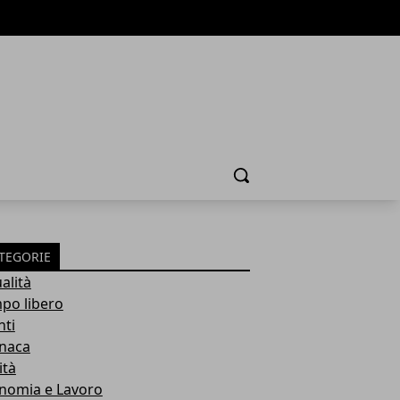
Cerca
TEGORIE
alità
po libero
nti
naca
ità
nomia e Lavoro