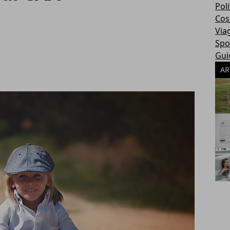
Poli
Cosa
Via
Spo
Gui
AR