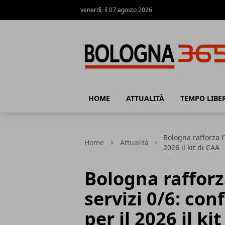
venerdì, il 07 agosto 2026
Bologna 365
HOME
ATTUALITÀ
TEMPO LIBE
Bologna rafforza l
Home
Attualità
2026 il kit di CAA
Bologna rafforz
servizi 0/6: co
per il 2026 il ki