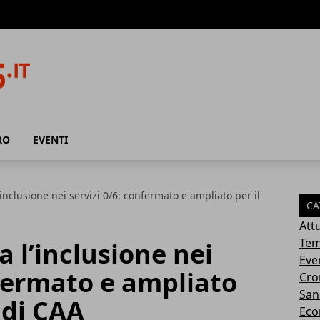
RO
EVENTI
’inclusione nei servizi 0/6: confermato e ampliato per il
CA
Attu
Tem
a l’inclusione nei
Eve
nfermato e ampliato
Cro
San
t di CAA
Eco