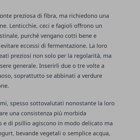
fonte preziosa di fibra, ma richiedono una
e. Lenticchie, ceci e fagioli offrono un
estinale, purché vengano cotti bene e
evitare eccessi di fermentazione. La loro
leati preziosi non solo per la regolarità, ma
ere generale. Inserirli due o tre volte a
uoso, soprattutto se abbinati a verdure
one.
emi, spesso sottovalutati nonostante la loro
eare una consistenza più morbida
ino e di psillio agiscono in modo delicato ma
ogurt, bevande vegetali o semplice acqua,