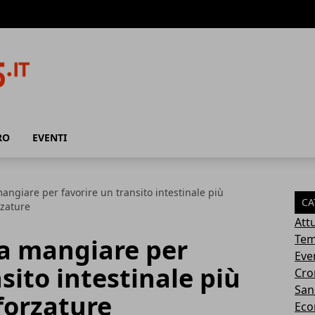
RO
EVENTI
mangiare per favorire un transito intestinale più
CA
rzature
Attu
Tem
sa mangiare per
Eve
sito intestinale più
Cro
San
forzature
Eco