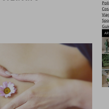
Poli
Cosa
Via
Spo
Gui
AR