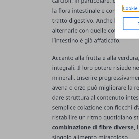
carciofi, in particolare, contengo
Cookie 
la flora intestinale e contribuisc
tratto digestivo. Anche le verdur
alternarle con quelle cotte per ev
l’intestino è già affaticato.
Accanto alla frutta e alla verdura
integrali. Il loro potere risiede n
minerali. Inserire progressivamen
avena o orzo può migliorare la r
dare struttura al contenuto inte
semplice colazione con fiocchi d’
ristabilire un ritmo quotidiano s
combinazione di fibre diverse,
singolo alimento miracoloso.