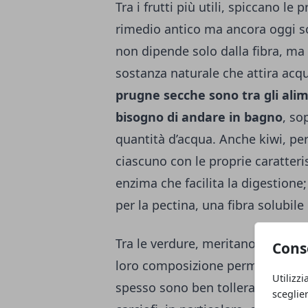
Tra i frutti più utili, spiccano l
rimedio antico ma ancora oggi so
non dipende solo dalla fibra, ma
sostanza naturale che attira acqua
prugne secche sono tra gli alime
bisogno di andare in bagno
, so
quantità d’acqua. Anche kiwi, pe
ciascuno con le proprie caratteris
enzima che facilita la digestione;
per la pectina, una fibra solubil
Tra le verdure, meritano attenzion
Cons
loro composizione permette di a
Utilizzi
spesso sono ben tollerate anche d
sceglie