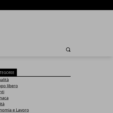
Cerca
TEGORIE
alità
po libero
nti
naca
ità
nomia e Lavoro