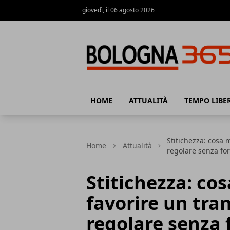
giovedì, il 06 agosto 2026
Bologna 365
HOME
ATTUALITÀ
TEMPO LIBE
Stitichezza: cosa 
Home
Attualità
regolare senza fo
Stitichezza: co
favorire un tran
regolare senza 