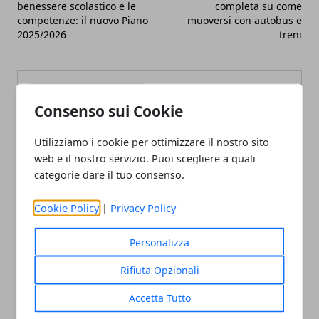
benessere scolastico e le
completa su come
competenze: il nuovo Piano
muoversi con autobus e
2025/2026
treni
Consenso sui Cookie
Utilizziamo i cookie per ottimizzare il nostro sito
Redazione
web e il nostro servizio. Puoi scegliere a quali
categorie dare il tuo consenso.
Cookie Policy
|
Privacy Policy
Personalizza
Rifiuta Opzionali
ARTICOLI CORRELATI
Accetta Tutto