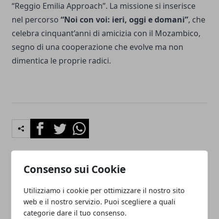
“Reggio Emilia Approach”. La missione si inserisce
nel percorso
“Noi con voi: ieri, oggi e domani”
, che
celebra cinquant’anni di amicizia con il Mozambico,
segno di una cooperazione che evolve ma non
dimentica le proprie radici.
Facebook
Twitter
Whatsapp
Consenso sui Cookie
Articolo Precedente
Articolo Successivo
Utilizziamo i cookie per ottimizzare il nostro sito
“Io Spik Inglish”: tornano i
Question Time a Bologna:
corsi di inglese per gli over
confronto serrato in
web e il nostro servizio. Puoi scegliere a quali
50 a Reggio Emilia
Consiglio
categorie dare il tuo consenso.