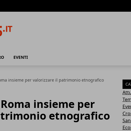
RO
EVENTI
oma insieme per valorizzare il patrimonio etnografico
CA
Attu
Tem
e Roma insieme per
Eve
patrimonio etnografico
Cro
San
Eco