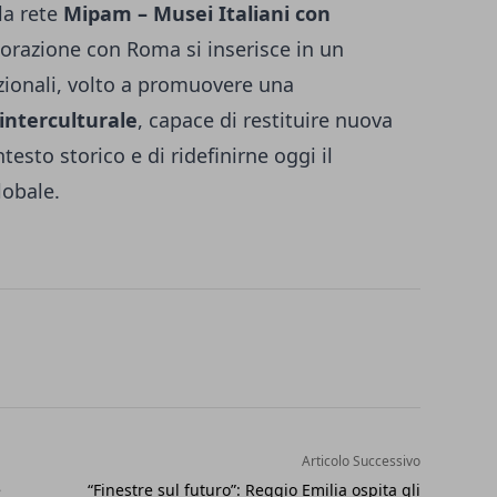
la rete
Mipam – Musei Italiani con
aborazione con Roma si inserisce in un
zionali, volto a promuovere una
interculturale
, capace di restituire nuova
ntesto storico e di ridefinirne oggi il
lobale.
Articolo Successivo
e
“Finestre sul futuro”: Reggio Emilia ospita gli