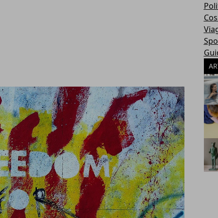
Poli
Cosa
Via
Spo
Gui
AR