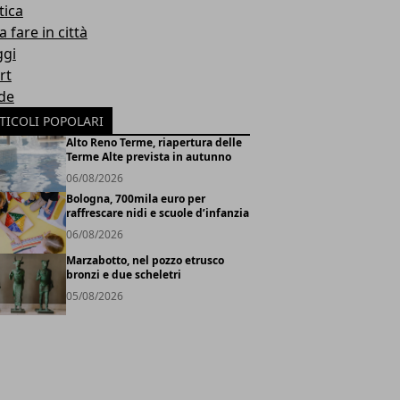
tica
 fare in città
ggi
rt
de
TICOLI POPOLARI
Alto Reno Terme, riapertura delle
Terme Alte prevista in autunno
06/08/2026
Bologna, 700mila euro per
raffrescare nidi e scuole d’infanzia
06/08/2026
Marzabotto, nel pozzo etrusco
bronzi e due scheletri
05/08/2026