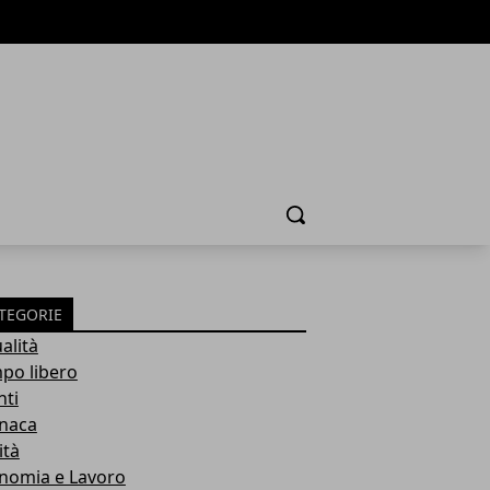
Cerca
TEGORIE
alità
po libero
nti
naca
ità
nomia e Lavoro