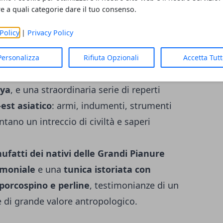
ma delle culture del mondo.
re a quali categorie dare il tuo consenso.
Policy
|
Privacy Policy
no
manufatti della Terra del Fuoco e
Personalizza
Rifiuta Opzionali
Accetta Tut
namenti delle popolazioni
Shilluk dell’alto
nya
, e una straordinaria serie di reperti
est asiatico
: armi, indumenti, strumenti
ntano un intreccio di civiltà e saperi
fatti dei nativi delle Grandi Pianure
imoniale
e una
tunica istoriata con
i porcospino e perline
, testimonianze di un
e di grande valore antropologico.