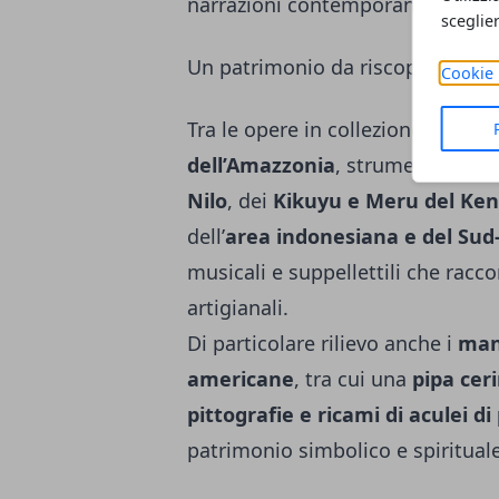
narrazioni contemporanee sul te
sceglie
Un patrimonio da riscoprire
Cookie 
Tra le opere in collezione spicca
dell’Amazzonia
, strumenti e or
Nilo
, dei
Kikuyu e Meru del Ke
dell’
area indonesiana e del Sud-
musicali e suppellettili che racco
artigianali.
Di particolare rilievo anche i
manu
americane
, tra cui una
pipa cer
pittografie e ricami di aculei d
patrimonio simbolico e spiritual