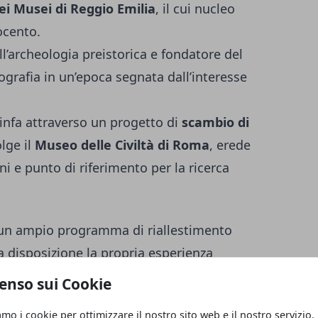
ei Musei di Reggio Emilia
, il cui nucleo
tocento.
ll’archeologia preistorica e fondatore del
nografia in un’epoca segnata dall’interesse
linfa attraverso un progetto di
scambio di
lge il
Museo delle Civiltà di Roma
, erede
ni e punto di riferimento per la ricerca
un ampio programma di riallestimento
 a disposizione la propria esperienza
della
Sezione etnografica “Mondi”
del
enso sui Cookie
integrare approcci, metodologie e
amo i cookie per ottimizzare il nostro sito web e il nostro servizio.