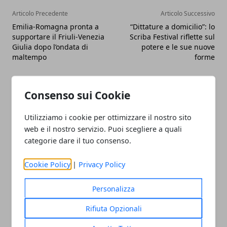
Articolo Precedente
Articolo Successivo
Emilia-Romagna pronta a
“Dittature a domicilio”: lo
supportare il Friuli-Venezia
Scriba Festival riflette sul
Giulia dopo l’ondata di
potere e le sue nuove
maltempo
forme
Consenso sui Cookie
Utilizziamo i cookie per ottimizzare il nostro sito
web e il nostro servizio. Puoi scegliere a quali
Redazione
categorie dare il tuo consenso.
Cookie Policy
|
Privacy Policy
Personalizza
Rifiuta Opzionali