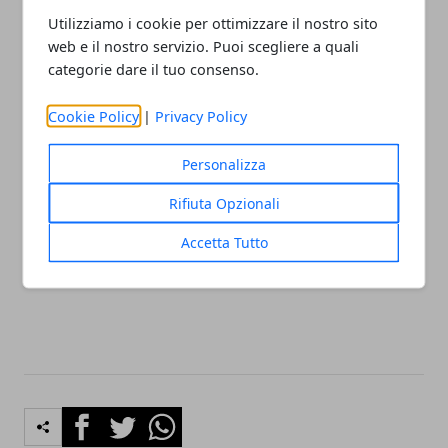
Utilizziamo i cookie per ottimizzare il nostro sito
Le immagini pesano nella comunicazione quanto i testi e la
web e il nostro servizio. Puoi scegliere a quali
struttura di un sito. Quando entrano nel processo dall'inizio
categorie dare il tuo consenso.
invece che alla fine, iniziano a lavorare insieme a tutto il resto e
Cookie Policy
|
Privacy Policy
trovano una posizione stabile nel tempo.
Personalizza
Se cerchi un
fotografo corporate a Bologna
, Modena o nel
centro Italia, scrivi a Kumami. L'approccio dello studio
Rifiuta Opzionali
trasforma lo shooting in contenuti che non restano isolati, ma
Accetta Tutto
entrano subito nel flusso della comunicazione della tua azienda
e restano utili anche a mesi di distanza.
Facebook
Twitter
Whatsapp