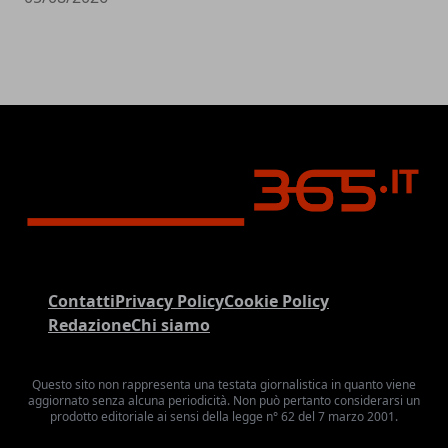
Contatti
Privacy Policy
Cookie Policy
Redazione
Chi siamo
Questo sito non rappresenta una testata giornalistica in quanto viene
aggiornato senza alcuna periodicità. Non può pertanto considerarsi un
prodotto editoriale ai sensi della legge n° 62 del 7 marzo 2001.