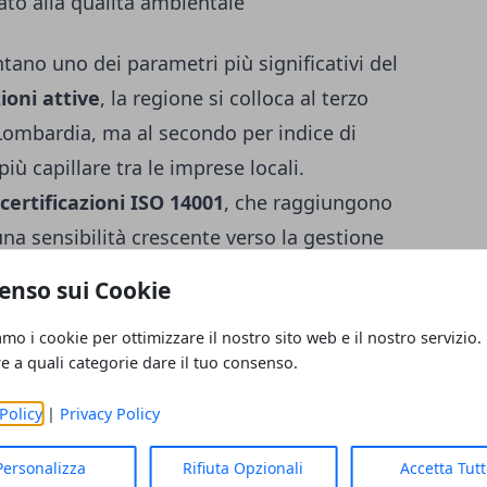
to alla qualità ambientale
ano uno dei parametri più significativi del
ioni attive
, la regione si colloca al terzo
 Lombardia, ma al secondo per indice di
iù capillare tra le imprese locali.
certificazioni ISO 14001
, che raggiungono
una sensibilità crescente verso la gestione
ne dell’impatto ecologico.
enso sui Cookie
nche nel campo della
certificazione dei
amo i cookie per ottimizzare il nostro sito web e il nostro servizio.
re a quali categorie dare il tuo consenso.
registra
52 licenze
(+18% rispetto all’anno
ioni ambientali di prodotto (EPD)
toccano
Policy
|
Privacy Policy
 totale nazionale. Si tratta di strumenti
Personalizza
Rifiuta Opzionali
Accetta Tut
 pubblici e nelle catene di fornitura green.