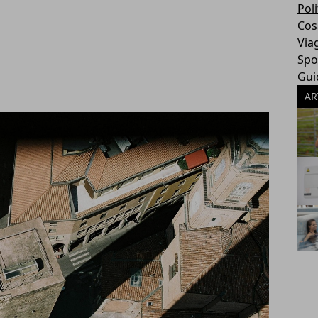
Poli
Cosa
Via
Spo
Gui
AR