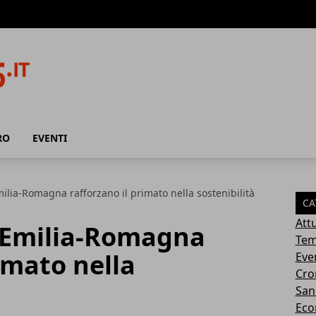
RO
EVENTI
milia-Romagna rafforzano il primato nella sostenibilità
CA
Attu
l’Emilia-Romagna
Tem
imato nella
Eve
Cro
San
Eco