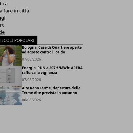
tica
 fare in città
ggi
rt
de
TICOLI POPOLARI
Bologna, Case di Quartiere aperte
ad agosto contro il caldo
07/08/2026
Energia, PUN a 207 €/MWh: ARERA
rafforza la vigilanza
07/08/2026
Alto Reno Terme, riapertura delle
Terme Alte prevista in autunno
06/08/2026