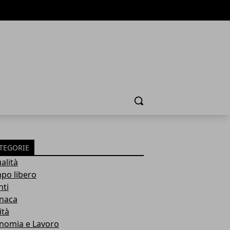
Cerca
TEGORIE
alità
po libero
nti
naca
ità
nomia e Lavoro