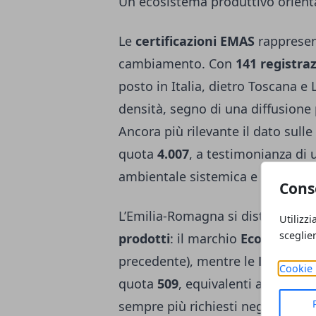
Un ecosistema produttivo orienta
Le
certificazioni EMAS
rappresent
cambiamento. Con
141 registraz
posto in Italia, dietro Toscana e
densità, segno di una diffusione p
Ancora più rilevante il dato sulle
quota
4.007
, a testimonianza di 
ambientale sistemica e la riduzio
Cons
L’Emilia-Romagna si distingue a
Utilizzi
sceglie
prodotti
: il marchio
Ecolabel UE
precedente), mentre le
Dichiaraz
Cookie 
quota
509
, equivalenti al 18% del
sempre più richiesti negli appalti