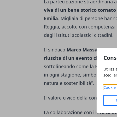
La partecipazione straordinaria a
viva di un bene storico tornato 
Emilia
. Migliaia di persone hanno 
Reggia, accolte con competenza e
dagli istituti scolastici cittadini.
Il sindaco
Marco Massari
ha defin
Cons
riuscita di un evento che unisc
sottolineando come la Reggia di
Utilizzi
in ogni stagione, simbolo di un p
sceglie
natura e sostenibilità”.
Cookie 
Il valore civico della conoscenza
La collaborazione con il
FAI di R