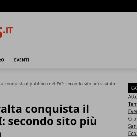
RO
EVENTI
ta conquista il pubblico del FAI: secondo sito più visitato
CA
Attu
Tem
alta conquista il
Eve
I: secondo sito più
Cro
San
a
Eco