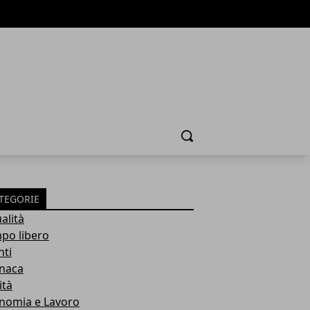
Cerca
TEGORIE
alità
po libero
nti
naca
ità
nomia e Lavoro