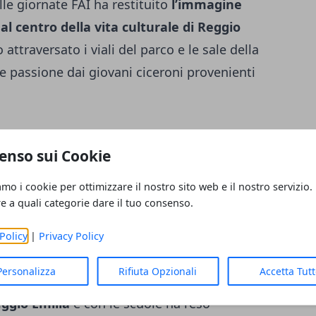
lle giornate FAI ha restituito
l’immagine
al centro della vita culturale di Reggio
attraversato i viali del parco e le sale della
 passione dai giovani ciceroni provenienti
ito il risultato “
una fotografia della
enso sui Cookie
e storia, bellezza e comunità
”,
 Rivalta “rappresenti ormai un luogo amato
amo i cookie per ottimizzare il nostro sito web e il nostro servizio.
ercorso di valorizzazione che intreccia arte,
re a quali categorie dare il tuo consenso.
Policy
|
Privacy Policy
Personalizza
Rifiuta Opzionali
Accetta Tut
eggio Emilia
e con le scuole ha reso