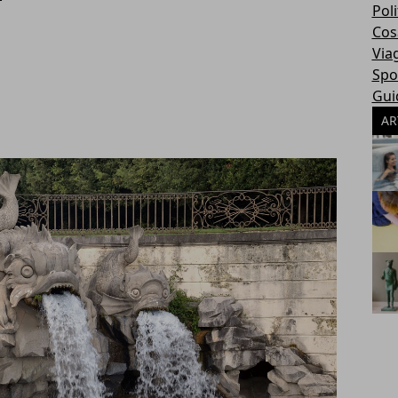
Poli
Cosa
Via
Spo
Gui
AR