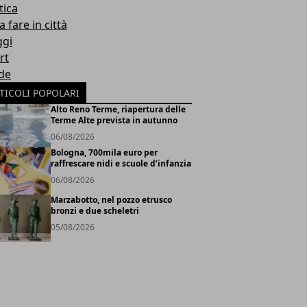
tica
 fare in città
ggi
rt
de
TICOLI POPOLARI
Alto Reno Terme, riapertura delle
Terme Alte prevista in autunno
06/08/2026
Bologna, 700mila euro per
raffrescare nidi e scuole d’infanzia
06/08/2026
Marzabotto, nel pozzo etrusco
bronzi e due scheletri
05/08/2026