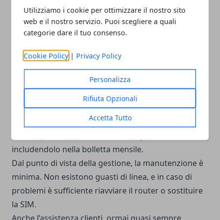
Utilizziamo i cookie per ottimizzare il nostro sito
ai 40 euro, spesso con modem incluso o in
web e il nostro servizio. Puoi scegliere a quali
comodato d’uso.
categorie dare il tuo consenso.
L’FWA ha prezzi simili, ma offre maggiore stabilità
nelle aree rurali.
Cookie Policy
|
Privacy Policy
Il servizio satellitare resta il più costoso, con tariffe
Personalizza
che partono da circa 50 euro mensili, ma garantisce
copertura universale.
Rifiuta Opzionali
L’acquisto del router è un investimento una tantum
Accetta Tutto
che va da 80 a 200 euro, a seconda delle prestazioni.
Alcuni operatori permettono di pagarlo in rate,
includendolo nella bolletta mensile.
Dal punto di vista della gestione, la manutenzione è
minima. Non esistono guasti di linea, e in caso di
problemi è sufficiente riavviare il router o sostituire
la SIM.
Anche l’assistenza clienti, ormai quasi sempre