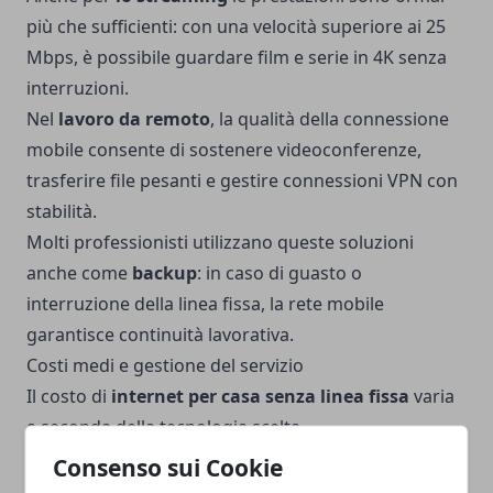
più che sufficienti: con una velocità superiore ai 25
Mbps, è possibile guardare film e serie in 4K senza
interruzioni.
Nel
lavoro da remoto
, la qualità della connessione
mobile consente di sostenere videoconferenze,
trasferire file pesanti e gestire connessioni VPN con
stabilità.
Molti professionisti utilizzano queste soluzioni
anche come
backup
: in caso di guasto o
interruzione della linea fissa, la rete mobile
garantisce continuità lavorativa.
Costi medi e gestione del servizio
Il costo di
internet per casa senza linea fissa
varia
a seconda della tecnologia scelta.
Un piano 4G illimitato si colloca mediamente tra i 20
Consenso sui Cookie
e i 30 euro al mese, mentre per il 5G si può arrivare