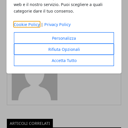
A Bologna la 42ª
Assistenza PayPal: come
web e il nostro servizio. Puoi scegliere a quali
Assemblea annuale
contattare il servizio
categorie dare il tuo consenso.
dell’Anci: tre giorni dedicati
clienti, risolvere problemi e
al Bene Comune e alle città
ottenere supporto reale
del futuro
Cookie Policy
|
Privacy Policy
Personalizza
Rifiuta Opzionali
Accetta Tutto
Redazione
ARTICOLI CORRELATI