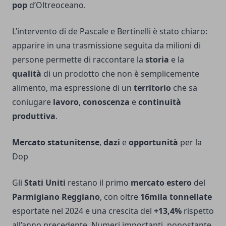
pop
d’Oltreoceano.
L’intervento di de Pascale e Bertinelli è stato chiaro:
apparire in una trasmissione seguita da milioni di
persone permette di raccontare la
storia
e la
qualità
di un prodotto che non è semplicemente
alimento, ma espressione di un
territorio
che sa
coniugare
lavoro
,
conoscenza
e
continuità
produttiva
.
Mercato statunitense
,
dazi
e
opportunità
per la
Dop
Gli
Stati Uniti
restano il primo
mercato estero
del
Parmigiano Reggiano
, con oltre
16mila tonnellate
esportate nel 2024 e una crescita del
+13,4%
rispetto
all’anno precedente. Numeri importanti, nonostante