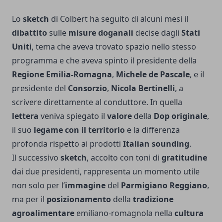
Lo
sketch
di Colbert ha seguito di alcuni mesi il
dibattito
sulle
misure doganali
decise dagli
Stati
Uniti
, tema che aveva trovato spazio nello stesso
programma e che aveva spinto il presidente della
Regione Emilia-Romagna
,
Michele de Pascale
, e il
presidente del
Consorzio
,
Nicola Bertinelli
, a
scrivere direttamente al conduttore. In quella
lettera
veniva spiegato il
valore
della
Dop originale
,
il suo
legame con il territorio
e la differenza
profonda rispetto ai prodotti
Italian sounding
.
Il successivo
sketch
, accolto con toni di
gratitudine
dai due presidenti, rappresenta un momento utile
non solo per l’
immagine
del
Parmigiano Reggiano
,
ma per il
posizionamento
della
tradizione
agroalimentare
emiliano-romagnola nella
cultura