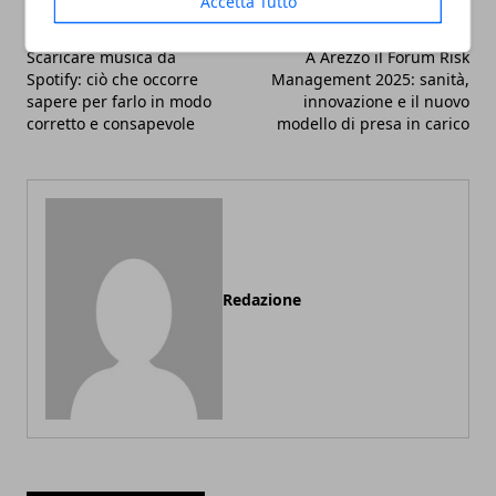
Accetta Tutto
Articolo Precedente
Articolo Successivo
Scaricare musica da
A Arezzo il Forum Risk
Spotify: ciò che occorre
Management 2025: sanità,
sapere per farlo in modo
innovazione e il nuovo
corretto e consapevole
modello di presa in carico
Redazione