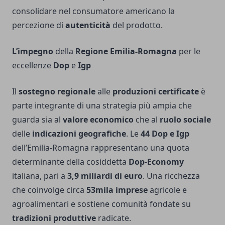
consolidare nel consumatore americano la
percezione di
autenticità
del prodotto.
L’impegno
della
Regione Emilia-Romagna
per le
eccellenze
Dop
e
Igp
Il
sostegno regionale
alle
produzioni certificate
è
parte integrante di una strategia più ampia che
guarda sia al
valore economico
che al
ruolo sociale
delle
indicazioni geografiche
. Le
44 Dop e Igp
dell’Emilia-Romagna rappresentano una quota
determinante della cosiddetta
Dop-Economy
italiana, pari a
3,9 miliardi di euro
. Una ricchezza
che coinvolge circa
53mila imprese
agricole e
agroalimentari e sostiene comunità fondate su
tradizioni produttive
radicate.