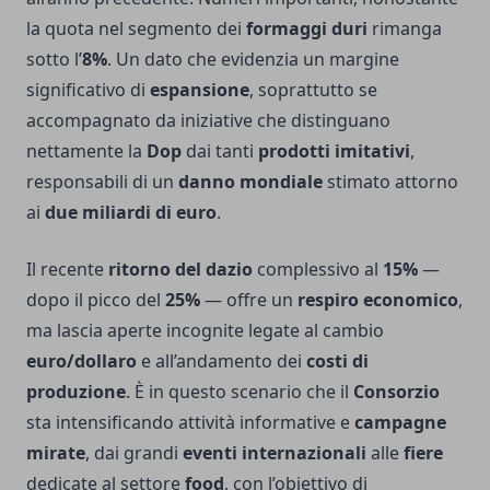
la quota nel segmento dei
formaggi duri
rimanga
sotto l’
8%
. Un dato che evidenzia un margine
significativo di
espansione
, soprattutto se
accompagnato da iniziative che distinguano
nettamente la
Dop
dai tanti
prodotti imitativi
,
responsabili di un
danno mondiale
stimato attorno
ai
due miliardi di euro
.
Il recente
ritorno del dazio
complessivo al
15%
—
dopo il picco del
25%
— offre un
respiro economico
,
ma lascia aperte incognite legate al cambio
euro/dollaro
e all’andamento dei
costi di
produzione
. È in questo scenario che il
Consorzio
sta intensificando attività informative e
campagne
mirate
, dai grandi
eventi internazionali
alle
fiere
dedicate al settore
food
, con l’obiettivo di