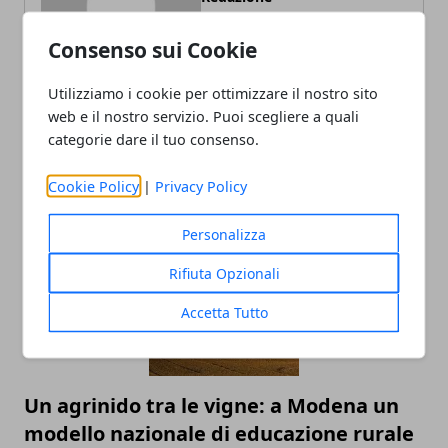
Consenso sui Cookie
Utilizziamo i cookie per ottimizzare il nostro sito
web e il nostro servizio. Puoi scegliere a quali
categorie dare il tuo consenso.
ARTICOLI CORRELATI
Cookie Policy
|
Privacy Policy
Personalizza
Rifiuta Opzionali
Accetta Tutto
Un agrinido tra le vigne: a Modena un
modello nazionale di educazione rurale