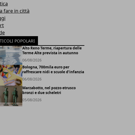
tica
 fare in città
ggi
rt
de
TICOLI POPOLARI
Alto Reno Terme, riapertura delle
Terme Alte prevista in autunno
06/08/2026
Bologna, 700mila euro per
raffrescare nidi e scuole d’infanzia
06/08/2026
Marzabotto, nel pozzo etrusco
bronzi e due scheletri
05/08/2026