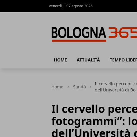
venerdì, il 07 agosto 2026
Bologna 365
HOME
ATTUALITÀ
TEMPO LIBE
Il cervello percepis
Home
Sanità
dell’Università di B
Il cervello perc
fotogrammi”: lo
dell’Università