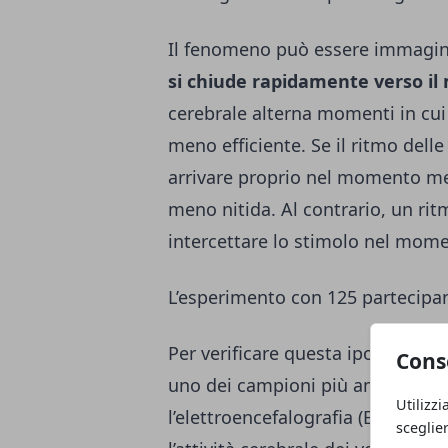
Il fenomeno può essere immagin
si chiude rapidamente verso i
cerebrale alterna momenti in cui l
meno efficiente. Se il ritmo delle
arrivare proprio nel momento m
meno nitida. Al contrario, un rit
intercettare lo stimolo nel mome
L’esperimento con 125 partecipan
Per verificare questa ipotesi, i r
Cons
uno dei campioni più ampi mai uti
Utilizzi
l’elettroencefalografia (EEG), gl
sceglie