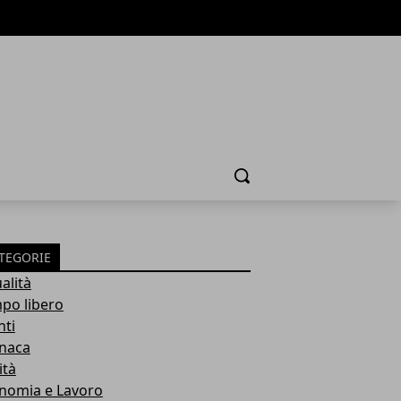
Cerca
TEGORIE
alità
po libero
nti
naca
ità
nomia e Lavoro