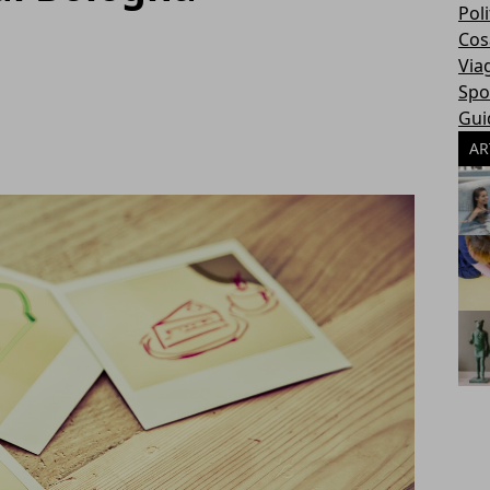
Poli
Cosa
Via
Spo
Gui
AR