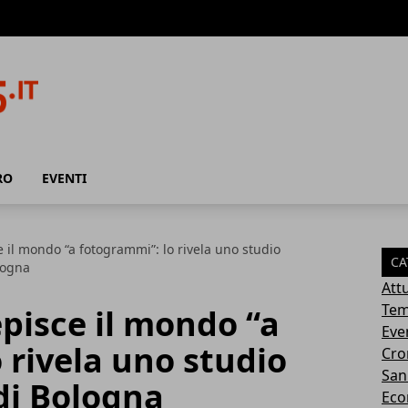
RO
EVENTI
ce il mondo “a fotogrammi”: lo rivela uno studio
CA
ologna
Attu
Tem
episce il mondo “a
Eve
 rivela uno studio
Cro
San
 di Bologna
Eco