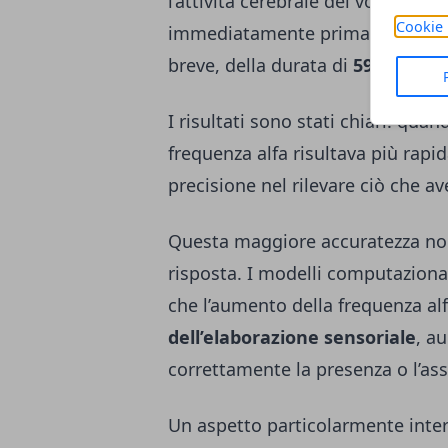
l’attività cerebrale dei volontari
Cookie 
immediatamente prima della pres
breve, della durata di
59 millise
I risultati sono stati chiari: quan
frequenza alfa risultava più rap
precisione nel rilevare ciò che av
Questa maggiore accuratezza non
risposta. I modelli computazional
che l’aumento della frequenza al
dell’elaborazione sensoriale
, a
correttamente la presenza o l’ass
Un aspetto particolarmente inter