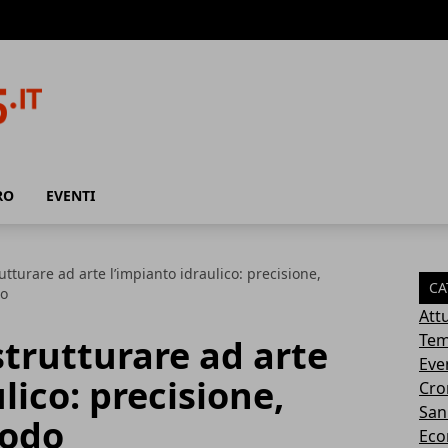
RO
EVENTI
rutturare ad arte l’impianto idraulico: precisione,
CA
do
Attu
Tem
istrutturare ad arte
Eve
lico: precisione,
Cro
San
todo
Eco