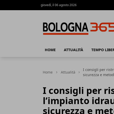
giovedì, il 06 agosto 2026
Bologna 365
HOME
ATTUALITÀ
TEMPO LIBE
I consigli per rist
Home
Attualità
sicurezza e meto
I consigli per r
l’impianto idrau
sicurezza e me