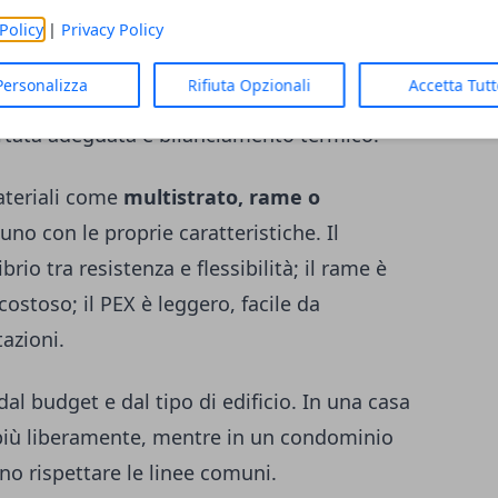
 ordine logico: prima si definisce il
Policy
|
Privacy Policy
tabiliscono i punti acqua e gli scarichi,
Personalizza
Rifiuta Opzionali
Accetta Tut
n base al numero di utenze. L’obiettivo è
rtata adeguata e bilanciamento termico.
ateriali come
multistrato, rame o
uno con le proprie caratteristiche. Il
rio tra resistenza e flessibilità; il rame è
ostoso; il PEX è leggero, facile da
tazioni.
al budget e dal tipo di edificio. In una casa
 più liberamente, mentre in un condominio
ono rispettare le linee comuni.