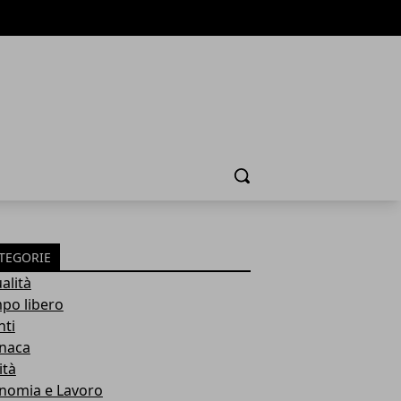
Cerca
TEGORIE
alità
po libero
nti
naca
ità
nomia e Lavoro