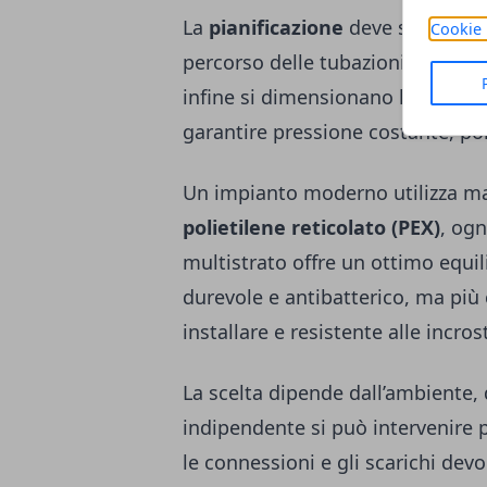
La
pianificazione
deve seguire un
Cookie 
percorso delle tubazioni, poi si s
infine si dimensionano le linee i
garantire pressione costante, po
Un impianto moderno utilizza m
polietilene reticolato (PEX)
, ogn
multistrato offre un ottimo equilib
durevole e antibatterico, ma più c
installare e resistente alle incros
La scelta dipende dall’ambiente, d
indipendente si può intervenire
le connessioni e gli scarichi dev