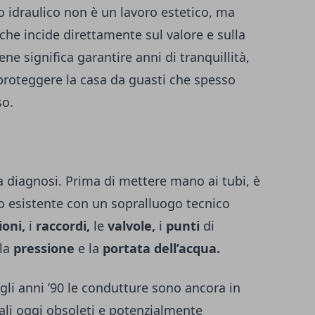
o idraulico non è un lavoro estetico, ma
che incide direttamente sul valore e sulla
ne significa garantire anni di tranquillità,
proteggere la casa da guasti che spesso
so.
a diagnosi. Prima di mettere mano ai tubi, è
to esistente con un sopralluogo tecnico
ioni,
i
raccordi,
le
valvole,
i
punti
di
la
pressione
e la
portata dell’acqua.
egli anni ’90 le condutture sono ancora in
ali oggi obsoleti e potenzialmente