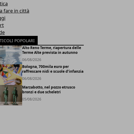
tica
 fare in città
ggi
rt
de
TICOLI POPOLARI
Alto Reno Terme, riapertura delle
Terme Alte prevista in autunno
06/08/2026
Bologna, 700mila euro per
raffrescare nidi e scuole d’infanzia
06/08/2026
Marzabotto, nel pozzo etrusco
bronzi e due scheletri
05/08/2026