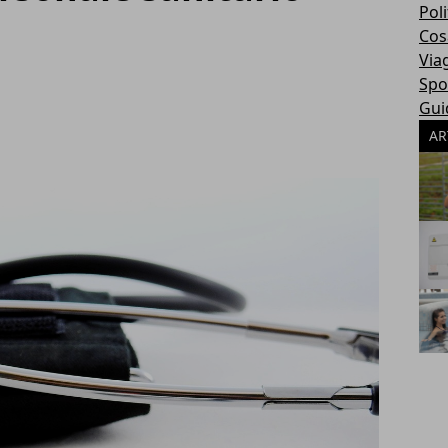
Poli
Cosa
Via
Spo
Gui
AR