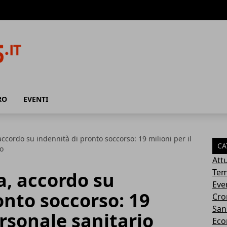
RO
EVENTI
cordo su indennità di pronto soccorso: 19 milioni per il
CA
o
Attu
Tem
, accordo su
Eve
onto soccorso: 19
Cro
San
ersonale sanitario
Eco