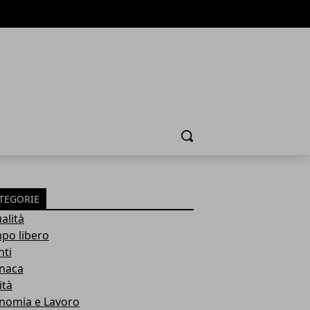
Cerca
TEGORIE
alità
po libero
nti
naca
ità
nomia e Lavoro