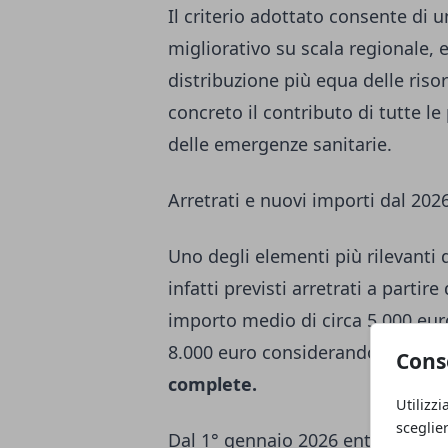
Il criterio adottato consente di
migliorativo su scala regionale,
distribuzione più equa delle riso
concreto il contributo di tutte le
delle emergenze sanitarie.
Arretrati e nuovi importi dal 202
Uno degli elementi più rilevanti d
infatti previsti arretrati a parti
importo medio di circa 5.000 euro
8.000 euro considerando anche i
Cons
complete.
Utilizzi
sceglie
Dal 1° gennaio 2026 entreranno in