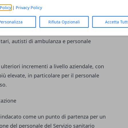
ase di 20 giorni di presenza:
Policy
|
Privacy Policy
Personalizza
Rifiuta Opzionali
Accetta Tut
che;
sanitarie, come i tecnici di radiologia;
tari, autisti di ambulanza e personale
i ulteriori incrementi a livello aziendale, con
più elevate, in particolare per il personale
so.
tazione
 sindacato come un punto di partenza per un
one del personale del Servizio sanitario