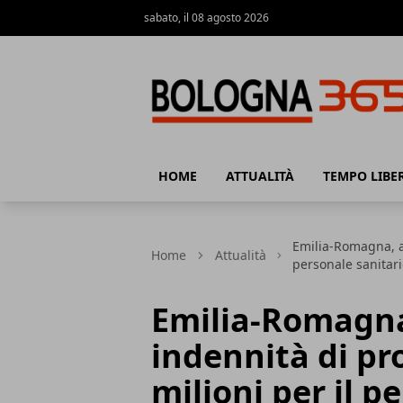
sabato, il 08 agosto 2026
Bologna 365
HOME
ATTUALITÀ
TEMPO LIBE
Emilia-Romagna, ac
Home
Attualità
personale sanitari
Emilia-Romagna
indennità di pr
milioni per il p