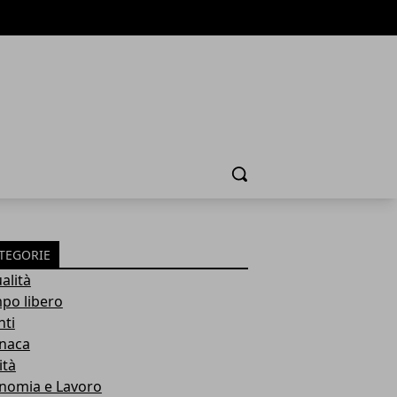
Cerca
TEGORIE
alità
po libero
nti
naca
ità
nomia e Lavoro