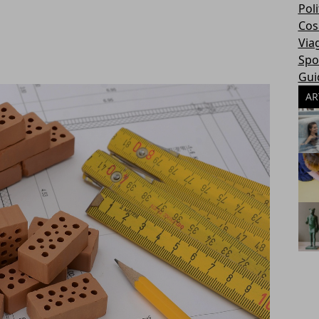
Poli
Cosa
Via
Spo
Gui
AR