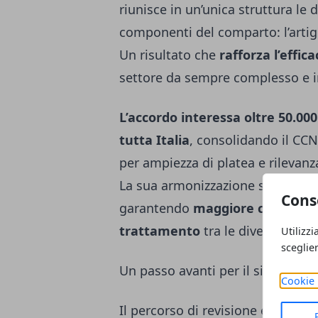
riunisce in un’unica struttura le 
componenti del comparto: l’artig
Un risultato che
rafforza l’effic
settore da sempre complesso e i
L’accordo interessa oltre 50.000
tutta Italia
, consolidando il CCN
per ampiezza di platea e rilevanza 
La sua armonizzazione semplifica 
Cons
garantendo
maggiore chiarezza 
trattamento
tra le diverse cate
Utilizzi
sceglie
Un passo avanti per il sistema del
Cookie 
Il percorso di revisione e alline