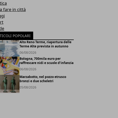
tica
 fare in città
ggi
rt
de
TICOLI POPOLARI
Alto Reno Terme, riapertura delle
Terme Alte prevista in autunno
06/08/2026
Bologna, 700mila euro per
raffrescare nidi e scuole d’infanzia
06/08/2026
Marzabotto, nel pozzo etrusco
bronzi e due scheletri
05/08/2026