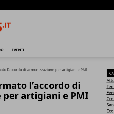
RO
EVENTI
mato l’accordo di armonizzazione per artigiani e PMI
CA
Attu
irmato l’accordo di
Tem
per artigiani e PMI
Eve
Cro
San
Eco